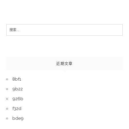
Search
for:
近期文章
8bf1
9b22
926b
f32d
bde9