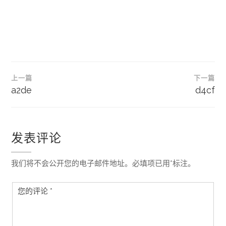
文
上一篇
下一篇
章
a2de
d4cf
导
航
发表评论
我们将不会公开您的电子邮件地址。必填项已用*标注。