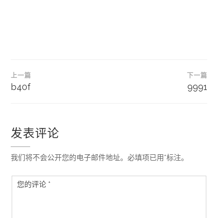
文
上一篇
下一篇
章
b40f
9991
导
航
发表评论
我们将不会公开您的电子邮件地址。必填项已用*标注。