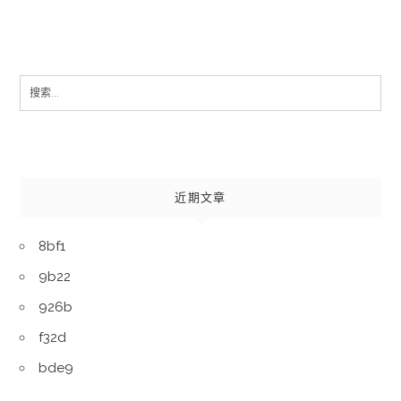
Search
for:
近期文章
8bf1
9b22
926b
f32d
bde9