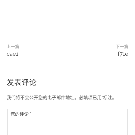
文
上一篇
下一篇
章
cae1
f71e
导
航
发表评论
我们将不会公开您的电子邮件地址。必填项已用*标注。