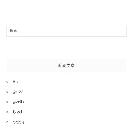
Search
for:
近期文章
8bf1
9b22
926b
f32d
bde9