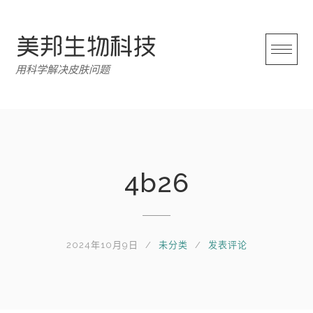
跳
转
至
内
用科学解决皮肤问题
容
4b26
2024年10月9日
未分类
发表评论