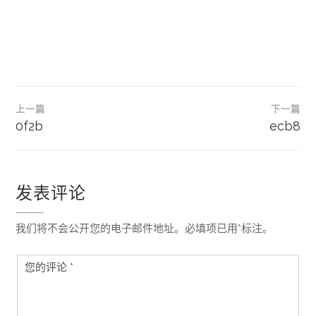
文
上一篇
下一篇
章
0f2b
ecb8
导
航
发表评论
我们将不会公开您的电子邮件地址。必填项已用*标注。