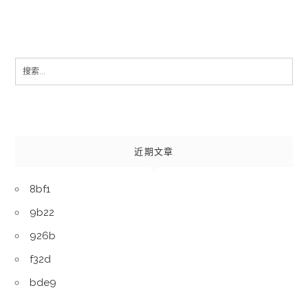
Search
for:
近期文章
8bf1
9b22
926b
f32d
bde9