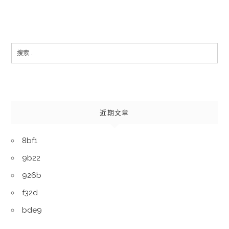
Search
for:
近期文章
8bf1
9b22
926b
f32d
bde9