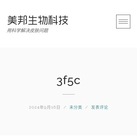
跳
转
至
内
用科学解决皮肤问题
容
3f5c
2024年9月16日
未分类
发表评论