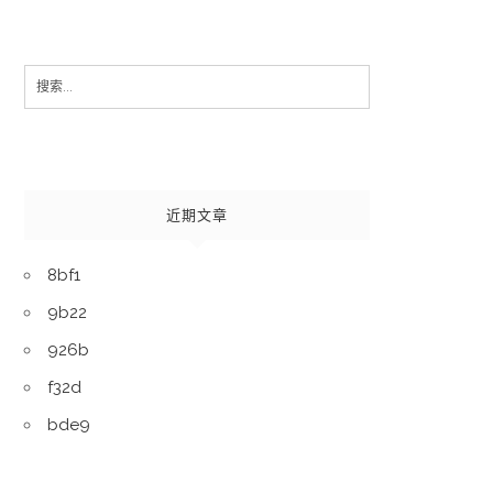
Search
for:
近期文章
8bf1
9b22
926b
f32d
bde9