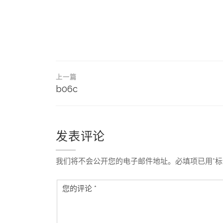
文
上一篇
章
b06c
导
航
发表评论
我们将不会公开您的电子邮件地址。必填项已用*标