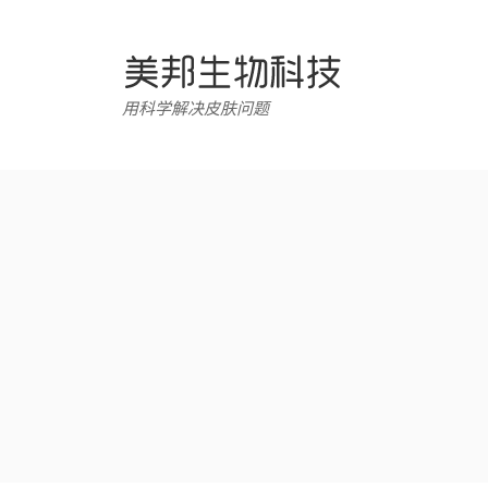
跳
转
至
内
用科学解决皮肤问题
容