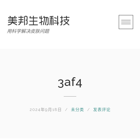
跳
转
至
内
用科学解决皮肤问题
容
3af4
2024年9月18日
未分类
发表评论