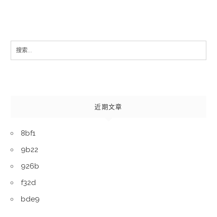
Search
for:
近期文章
8bf1
9b22
926b
f32d
bde9