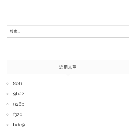
Search
for:
近期文章
8bf1
9b22
926b
f32d
bde9