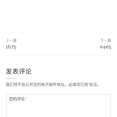
文
上一篇
下一篇
章
1b75
e4e5
导
航
发表评论
我们将不会公开您的电子邮件地址。必填项已用*标注。