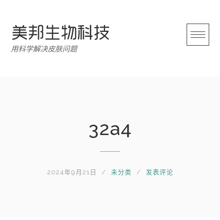
跳
转
至
内
用科学解决皮肤问题
容
32a4
2024年9月21日
未分类
发表评论