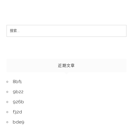
Search
for:
近期文章
8bf1
9b22
926b
f32d
bde9