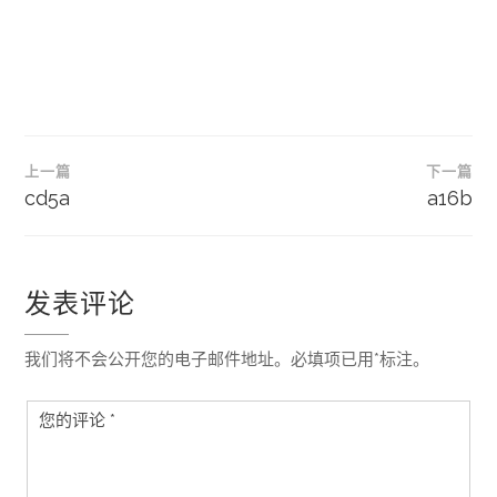
文
上一篇
下一篇
章
cd5a
a16b
导
航
发表评论
我们将不会公开您的电子邮件地址。必填项已用*标注。