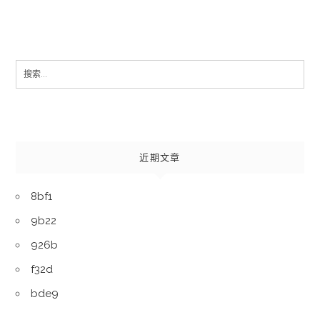
Search
for:
近期文章
8bf1
9b22
926b
f32d
bde9