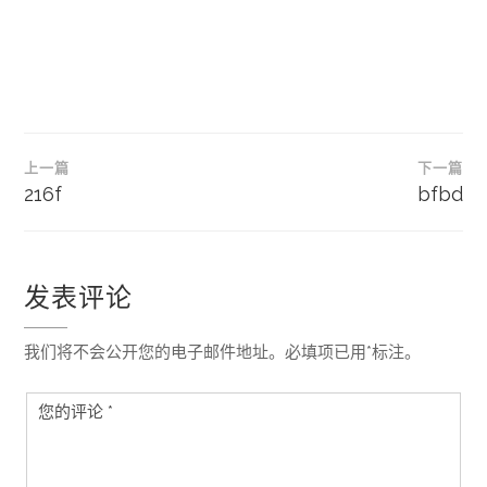
文
上一篇
下一篇
章
216f
bfbd
导
航
发表评论
我们将不会公开您的电子邮件地址。必填项已用*标注。