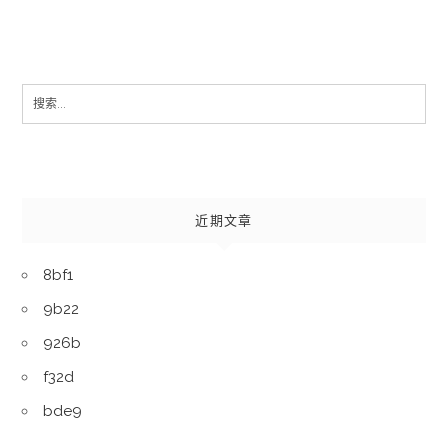
Search
for:
近期文章
8bf1
9b22
926b
f32d
bde9