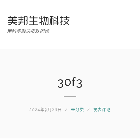
跳
转
至
内
用科学解决皮肤问题
容
30f3
2024年9月28日
未分类
发表评论