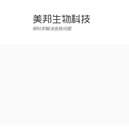
跳
转
至
内
用科学解决皮肤问题
容