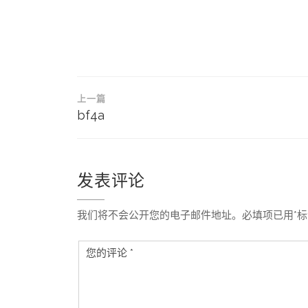
文
上一篇
章
bf4a
导
航
发表评论
我们将不会公开您的电子邮件地址。必填项已用*标