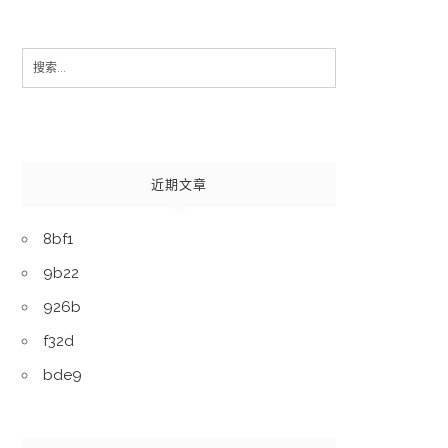
Search
for:
近期文章
8bf1
9b22
926b
f32d
bde9