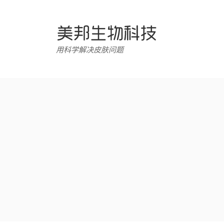
跳
转
至
内
用科学解决皮肤问题
容