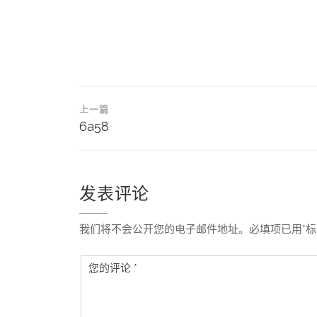
文
上一篇
章
6a58
导
航
发表评论
我们将不会公开您的电子邮件地址。必填项已用*标