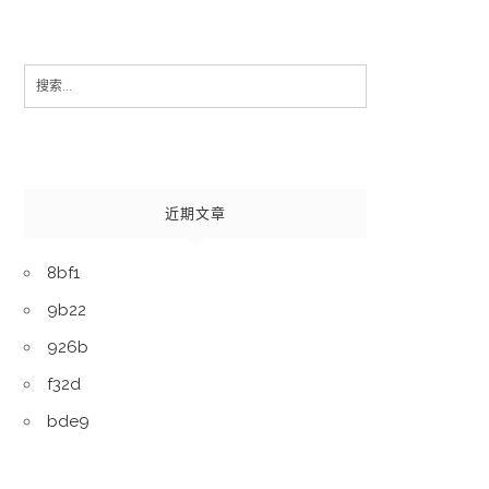
Search
for:
近期文章
8bf1
9b22
926b
f32d
bde9