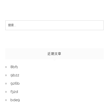
Search
for:
近期文章
8bf1
9b22
926b
f32d
bde9