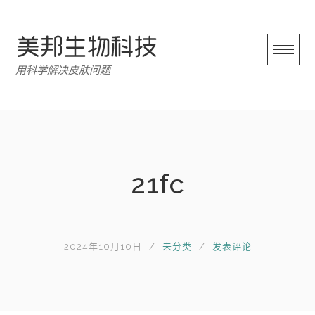
跳
转
至
内
用科学解决皮肤问题
容
21fc
2024年10月10日
未分类
发表评论