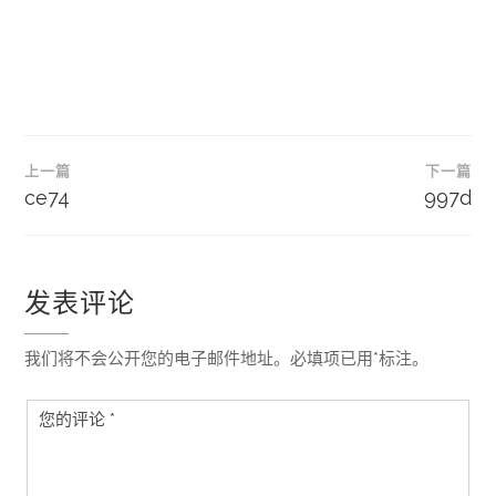
文
上一篇
下一篇
章
ce74
997d
导
航
发表评论
我们将不会公开您的电子邮件地址。必填项已用*标注。