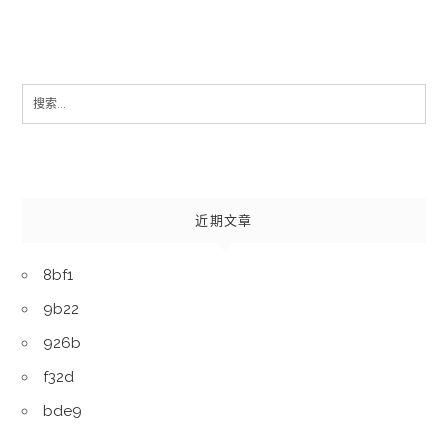
Search
for:
近期文章
8bf1
9b22
926b
f32d
bde9