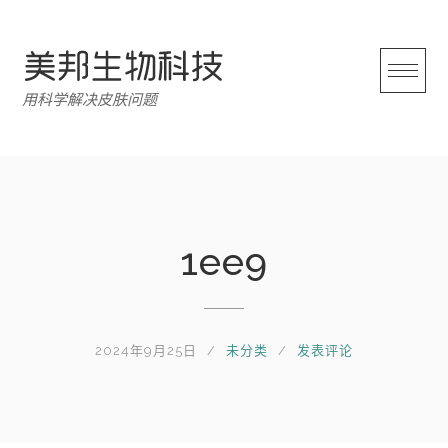
跳
转
至
内
用科学解决皮肤问题
容
1ee9
2024年9月25日
未分类
发表评论