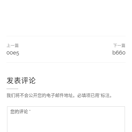
文
上一篇
下一篇
章
00e5
b660
导
航
发表评论
我们将不会公开您的电子邮件地址。必填项已用*标注。