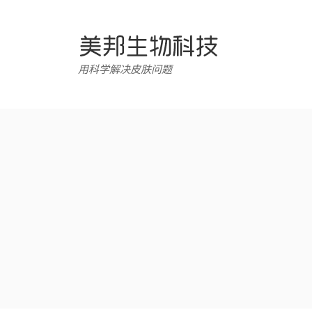
跳
转
至
内
用科学解决皮肤问题
容