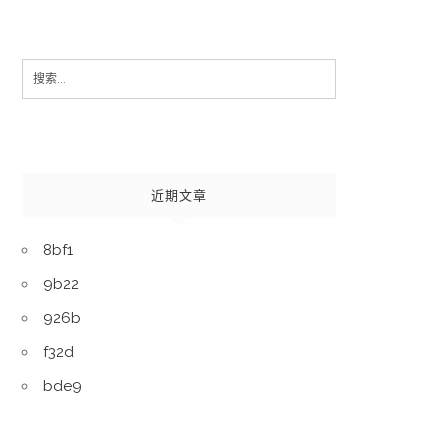
Search
for:
近期文章
8bf1
9b22
926b
f32d
bde9