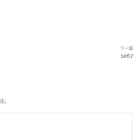
下一篇
1e67
注。