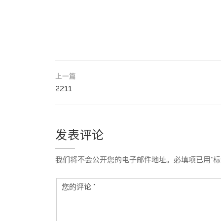
文
上一篇
章
2211
导
航
发表评论
我们将不会公开您的电子邮件地址。必填项已用*标