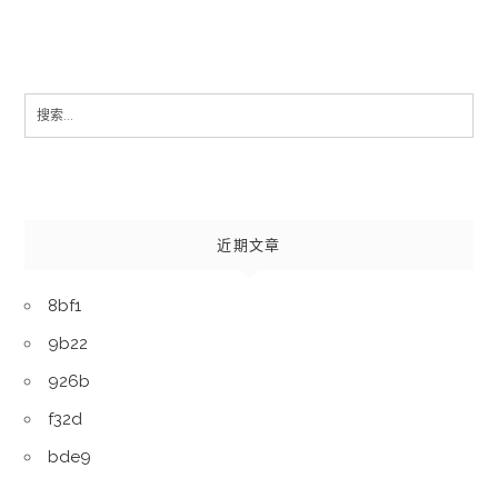
Search
for:
近期文章
8bf1
9b22
926b
f32d
bde9