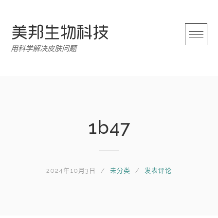
跳
转
至
内
用科学解决皮肤问题
容
1b47
2024年10月3日
未分类
发表评论