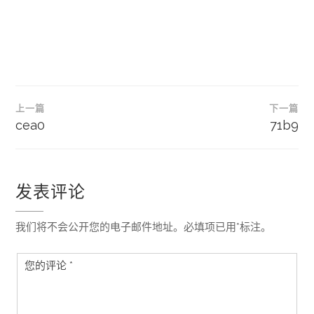
文
上一篇
下一篇
章
cea0
71b9
导
航
发表评论
我们将不会公开您的电子邮件地址。必填项已用*标注。