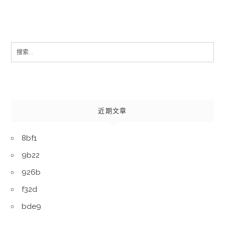
Search
for:
近期文章
8bf1
9b22
926b
f32d
bde9