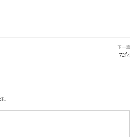
下一篇
72f4
注。