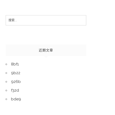
Search
for:
近期文章
8bf1
9b22
926b
f32d
bde9