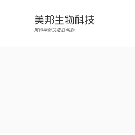
跳
转
至
内
用科学解决皮肤问题
容