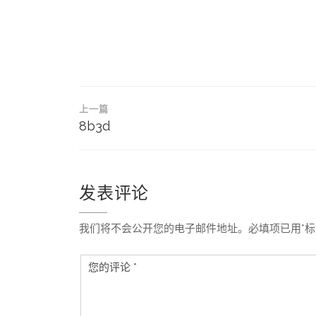
文
上一篇
章
8b3d
导
航
发表评论
我们将不会公开您的电子邮件地址。必填项已用*标