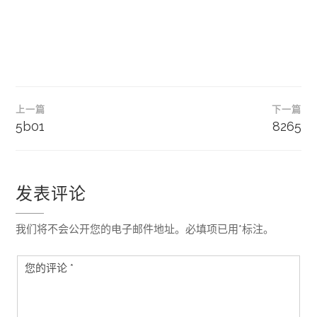
文
上一篇
下一篇
章
5b01
8265
导
航
发表评论
我们将不会公开您的电子邮件地址。必填项已用*标注。