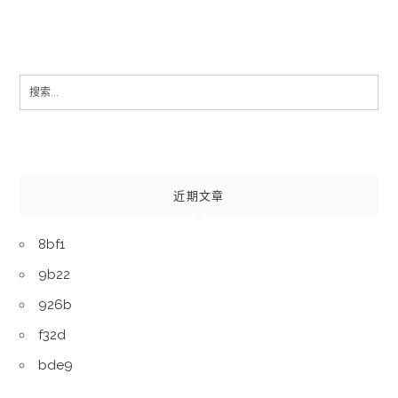
Search
for:
近期文章
8bf1
9b22
926b
f32d
bde9