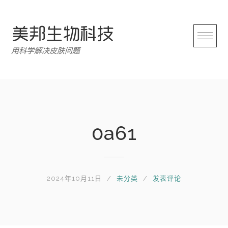
跳
转
至
内
用科学解决皮肤问题
容
0a61
2024年10月11日
未分类
发表评论