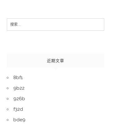
Search
for:
近期文章
8bf1
9b22
926b
f32d
bde9