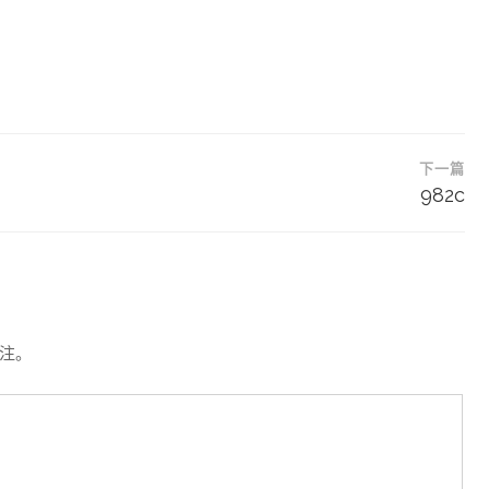
下一篇
982c
注。