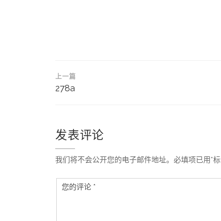
文
上一篇
章
278a
导
航
发表评论
我们将不会公开您的电子邮件地址。必填项已用*标