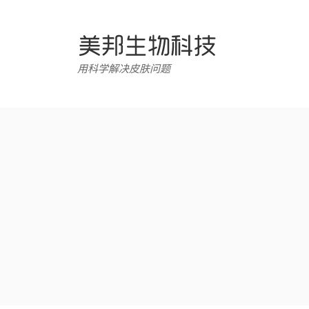
跳
转
至
内
用科学解决皮肤问题
容