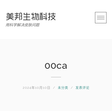
跳
转
至
内
用科学解决皮肤问题
容
00ca
2024年10月10日
未分类
发表评论