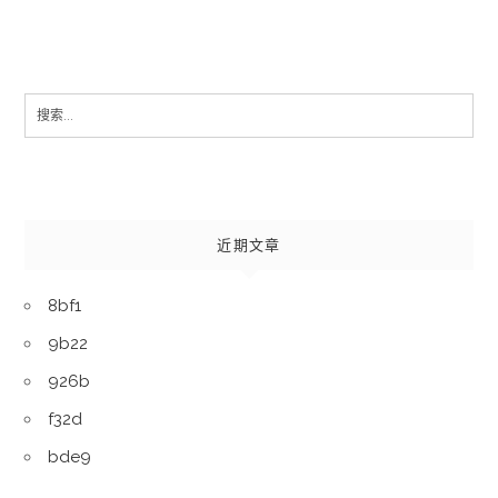
Search
for:
近期文章
8bf1
9b22
926b
f32d
bde9