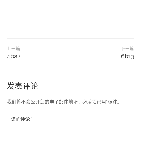
文
上一篇
下一篇
章
4ba2
6b13
导
航
发表评论
我们将不会公开您的电子邮件地址。必填项已用*标注。