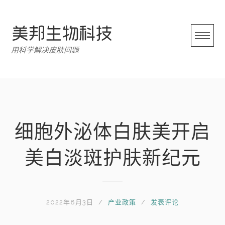
跳
转
至
内
用科学解决皮肤问题
容
细胞外泌体白肤美开启
美白淡斑护肤新纪元
2022年8月3日
产业政策
发表评论