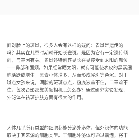
面对脸上的斑斑，很多人会有这样的疑问：雀斑是遗传的
吗？其实在儿童时期就开始长雀斑，是因为它有一定遗传倾
向，与基因有关。雀斑还特别容易长在易接受到太阳的部位
——鼻部和面颊。如果经常晒太阳，就有可能使表皮的黑素细
胞活跃或增生，黑素小体增多，从而形成雀斑等色沉。对于
斑点女孩来说，满脸的斑斑点点，粉底液盖不住，口罩遮不
住，每次合影都靠美颜相机……怎么办？通过研究实验发现，
外泌体在祛斑护肤方面有很大的作用。
人体几乎所有类型的细胞都能分泌外泌体，但外泌体的功能
取决于其来源的细胞类型。干细胞外泌体可通过囊泡，将干