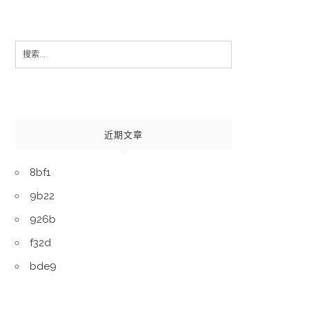
Search
for:
近期文章
8bf1
9b22
926b
f32d
bde9