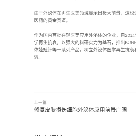
由于外泌体在再生医美领域显示出极大前景，这也
医药的黄金赛道。
作为国内首批在轻医美应用外泌体的企业，自201
学再生抗衰，以强大的科研实力为基石，推出KOREE
体娃娃针等一系列产品，树立外泌体医学再生抗衰
遇。
文
上一篇
章
修复皮肤损伤细胞外泌体应用前景广阔
导