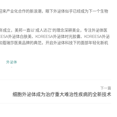
迎来产业化合作的新浪潮，眼下外泌体似乎已经成为下一个生物
4年成立，美邦一直以“成人达己”的理念深耕美业，专注外泌体医
SA外泌体白肤美、KOREESA外泌体时光胶囊、KOREESA外泌
和蔻瑞莎医美品牌的典范，开启外泌体科技下的面部年轻化新机
外泌体
下一篇
细胞外泌体成为治疗重大难治性疾病的全新技术