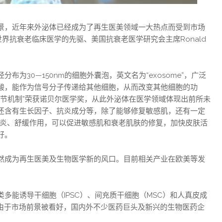
景，近年来外泌体已经成为了再生医美领域一大热点而受到市场
界抗衰老临床医学的先驱、美国抗衰老医学研究会主席Ronald
为30—150nm的细胞外囊泡，英文名为“exosome”，广泛
酸，能作为信号分子传递给其他细胞，从而改变其他细胞的功
的调节机制”荣获诺贝尔医学奖，从此外泌体在医学领域体现出前所未
还含有生长因子、抗炎成分等，除了能够修复敏感肌，还有一定
抗炎、舒缓作用，可以促进敏感肌和衰老肌肤的修复，加快皮肤活
好。
然成为再生医美及生物医学新的风口。目前相关产业在欧美等发
多能诱导干细胞（IPSC）、间充质干细胞（MSC）和人真皮成
但由于市场前景被看好，国内外不少医药巨头及新兴的生物医药企