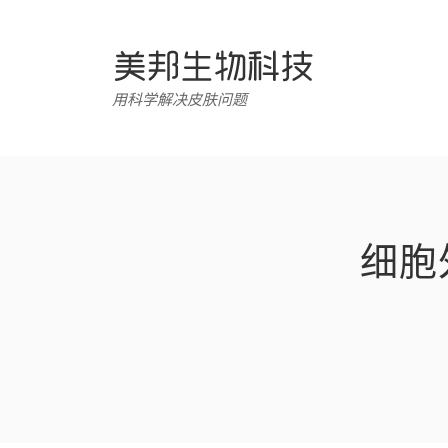
跳
转
至
内
用科学解决皮肤问题
容
细胞