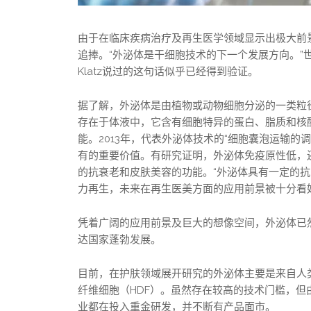
由于在临床疾病治疗及再生医学领域显示出极大前
追捧。“外泌体是干细胞技术的下一个发展方向。”世
Klatz说过的这句话似乎已经得到验证。
据了解，外泌体是由植物或动物细胞分泌的一类粒径分布
存在于体液中，它含有细胞特异的蛋白、脂质和核
能。2013年，代表外泌体技术的“细胞囊泡运输
有的重要价值。有研究证明，外泌体免疫原性低，
的抗衰老和皮肤美容的功能。“外泌体具有一定的
力再生，未来在再生医美方面的应用前景被十分看
凭着广阔的应用前景及巨大的想像空间，外泌体已
达国家蓬勃发展。
目前，在护肤领域展开研究的外泌体主要是来自人类
纤维细胞（HDF）。虽然存在较高的技术门槛，
业都在投入重金研发，并不断有产品面市。