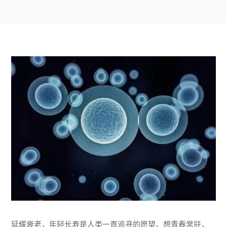
延缓衰老，年轻长寿是人类一直追寻的愿望。想青春常驻，