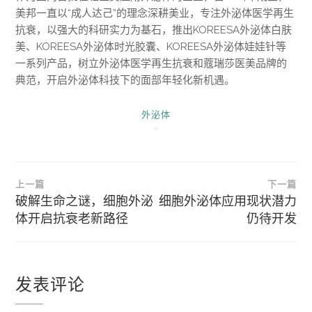
美邦一直以“成人达己”的理念深耕美业，专注外泌体医学再生
抗衰，以强大的科研实力为基石，推出KOREESA外泌体白肤
美、KOREESA外泌体时光胶囊、KOREESA外泌体娃娃针等
一系列产品，树立外泌体医学再生抗衰和蔻瑞莎医美品牌的
典范，开启外泌体科技下的面部年轻化新机遇。
外泌体
文
上一篇
下一篇
章
破解生命之谜，细胞外泌
细胞外泌体应用现状潜力
体开启抗衰老新路径
仍待开发
导
航
发表评论