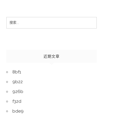
Search
for:
近期文章
8bf1
9b22
926b
f32d
bde9