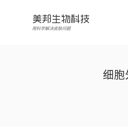
跳
转
至
内
用科学解决皮肤问题
容
细胞