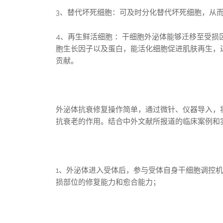
3、替代坏死细胞：可及时分化替代坏死细胞，从
4、再生鲜活细胞 ：干细胞外泌体能够迁移至受
胞生长因子以及蛋白，能活化细胞促进肌肤再生，
贡献。
外泌体抗衰修复操作简单，通过微针、仪器导入，
抗衰老的作用。结合中外文献所报道的临床案例和
1、外泌体进入受体后，参与受体自身干细胞调控
损部位的修复能力和愈合能力；