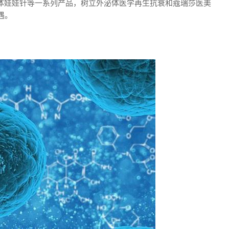
A外泌体娃娃针等一系列产品，树立外泌体医学再生抗衰和蔻瑞莎医美
遇。