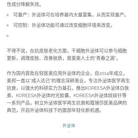
性成分降解失效。
可量产：外泌体可在培养基内大量富集，从而实现量产。
可控制：外泌体功能可通过改变细胞环境来改变。
不得不说，在抗皮肤老化方面，干细胞外泌体可以参与细胞
更新，调理皮肤、改善肤质，是爱美人士的“青春之源”。
作为国内首批在轻医美应用外泌体的企业，自2014年成立，
美邦一直以“成人达己”的理念深耕美业，专注外泌体医学再生
抗衰，以强大的科研实力为基石，推出KOREESA外泌体白肤
美、KOREESA外泌体时光胶囊、KOREESA外泌体娃娃针等
一系列产品，树立外泌体医学再生抗衰和蔻瑞莎医美品牌的
典范，开启外泌体科技下的面部年轻化新机遇。
外泌体