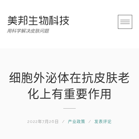
跳
转
至
内
用科学解决皮肤问题
容
细胞外泌体在抗皮肤老
化上有重要作用
2022年7月26日
产业政策
发表评论