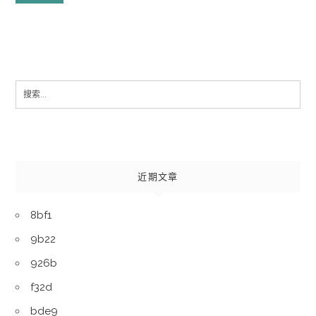
Search
for:
近期文章
8bf1
9b22
926b
f32d
bde9