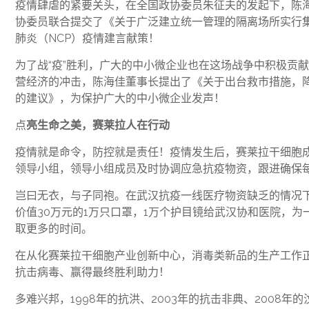
疫情肆虐的紧要关头，在全国政协委员朱征夫的发起下，陈
协委员联合提交了《关于广泛建立统一管理的隔离场所实行
肺炎（NCP）疫情建言献策！
为了战“疫”胜利，广大的中小微企业也在这场战争中积极贡
营经济的冲击，陈海佳董事长提出了《关于出台救市措施，
的建议》，为保护广大的中小微企业发声！
点
亮生命之美，赛莱拉人在行动
疫情就是命令，防控就是责任！疫情发生后，赛莱拉干细胞
领导小组，领导小组成员及时协调应急抗疫物资，跟进确保
岂曰无衣，与子同袍。在武汉抗疫一线医疗物资缺乏的情况
价值30万元的1万只口罩，1万个护目镜给武汉协和医院，
取更多的时间。
在从化赛莱拉干细胞产业创新中心，消毒类新品的生产工作
抗击病毒、赢得最终胜利助力！
多难兴邦，1998年的抗洪、2003年的抗击非典、2008