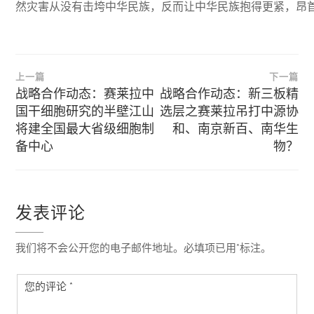
然灾害从没有击垮中华民族，反而让中华民族抱得更紧，昂
文
上一篇
下一篇
章
战略合作动态：赛莱拉中
战略合作动态：新三板精
国干细胞研究的半壁江山
选层之赛莱拉吊打中源协
导
将建全国最大省级细胞制
和、南京新百、南华生
备中心
物？
航
发表评论
我们将不会公开您的电子邮件地址。必填项已用*标注。