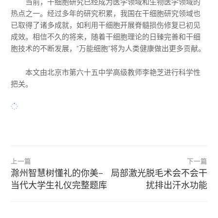
当前，干细胞研究已经成为医学领域和生物医学领域的
热点之一。经过多年的研究积累，我国在干细胞研究领域也
已取得了诸多成就，如利用干细胞开展脊髓损伤修复已初见
成效。相信不久的将来，随着干细胞理论的日臻完善和干细
胞技术的不断发展，“万能细胞”将为人类健康做出更多贡献。
本文由北京市第六十五中学高级教师李艳芝进行科学性
把关。
文
上一篇
下一篇
章
滁州智慧树懂礼的你美–
局部激光脱毛术会不会干
当代大学生礼仪完整题库
扰排出汗水功能
导
航