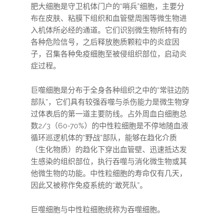
肥大细胞是守卫机体门户的“哨兵”细胞，主要分
布在皮肤、粘膜下组织和血管壁周围等微生物进
入机体所必经的通道。它们识别微生物所特有的
各种危险信号，之后释放胞质颗粒中的炎症因
子，召集各种免疫细胞至被侵组织部位，启动炎
症过程。
巨噬细胞是分布于全身各种组织之中的“常驻边防
部队”，它们具有较强吞噬与杀伤能力是微生物穿
过体表后的第一道主要防线。占外周血白细胞总
数2/3（60-70%）的中性粒细胞是不停地随血液
循环巡逻机体的“野战”部队，能够在趋化介质
（生化物质）的趋化下穿出血管壁、迅速抵达发
生感染的组织部位，执行吞噬与消化微生物或其
他微生物的功能。中性粒细胞的寿命仅有几天，
因此又被称作免疫系统的“敢死队”。
巨噬细胞与中性粒细胞统称为吞噬细胞。