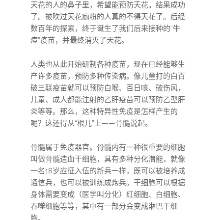
天花的人的鼻子里，希望能预防天花。结果成功
了。被吹过天花痂粉的人真的不得天花了。后经
数百年的探索，终于诞生了我们后来接种的“牛
痘”疫苗，并最终消灭了天花。
人类也从此开始研制各种疫苗，现在已经能够生
产许多疫苗，预防多种传染病。像儿童打的白百
破三联疫苗就可以预防白喉、百日咳、破伤风，
儿童、成人都能注射的乙肝疫苗可以预防乙型肝
炎等等。那么，这种特异性免疫是怎样产生的
呢？这还得从“根儿”上——骨髓说起。
骨髓属于免疫器官。骨髓内有一种很重要的细胞
叫做骨髓造血干细胞，具有多种分化潜能，就像
一名18岁应征入伍的新兵一样，既可以被培养成
通信兵，也可以被训练成炮兵。干细胞可以根据
身体需要变成（医学叫分化）红细胞、白细胞、
吞噬细胞等等，其中有一部分会变成淋巴干细
胞。