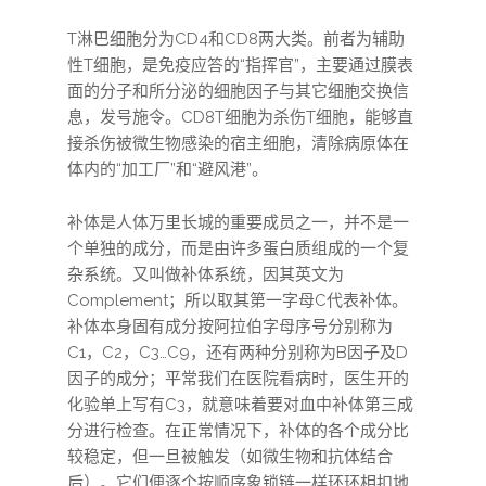
T淋巴细胞分为CD4和CD8两大类。前者为辅助
性T细胞，是免疫应答的“指挥官”，主要通过膜表
面的分子和所分泌的细胞因子与其它细胞交换信
息，发号施令。CD8T细胞为杀伤T细胞，能够直
接杀伤被微生物感染的宿主细胞，清除病原体在
体内的“加工厂”和“避风港”。
补体是人体万里长城的重要成员之一，并不是一
个单独的成分，而是由许多蛋白质组成的一个复
杂系统。又叫做补体系统，因其英文为
Complement；所以取其第一字母C代表补体。
补体本身固有成分按阿拉伯字母序号分别称为
C1，C2，C3…C9，还有两种分别称为B因子及D
因子的成分；平常我们在医院看病时，医生开的
化验单上写有C3，就意味着要对血中补体第三成
分进行检查。在正常情况下，补体的各个成分比
较稳定，但一旦被触发（如微生物和抗体结合
后）。它们便逐个按顺序象锁链一样环环相扣地