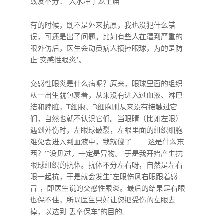
敌友不分：“大水冲了龙王庙”
有的时候，既不是外来抗原，我也没犯什么错
误，可还是出了问题。比如有些人在遭到严重的
眼外伤后，医生会动员病人摘掉眼球，为的是防
止“交感性眼炎”。
交感性眼炎是什么病呢？原来，眼球里面的组织
从一出生就包裹着，从来没有进入过血液、淋巴
结和脾脏，T细胞、B细胞则从来没有接触过它
们，自然也就不认识它们。当眼睛（比如左眼）
遇到外伤时，左眼球破裂，左眼里面的组织细胞
难免会进入到血液中，我就傻了——“这是什么东
西？”“没见过，一定是异物。”于是我开始产生抗
眼球组织的抗体。抗体不分左右呀，自然是左右
眼一起抗，于是就会发生“左眼伤风右眼跟着感
冒”，即医生说的交感性眼炎。最后的结果是右眼
也保不住，所以医生只好让您把受伤的左眼去
掉，以达到“丢卒保车”的目的。