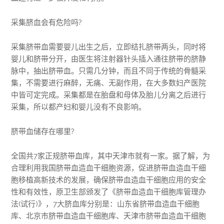
采集脐血会有危险吗?
采集脐带血需要婴儿出生之后，立即结扎脐带两头，同时将
婴儿和脐带分开，由医生将注射器针头插入通往脐带的脐静
脉中，抽出脐带血。只需几分钟，而且不同于传统的骨髓采
集，不需要进行麻醉，无痛、无副作用，在大多数妇产医院
中皆可定完成。采集都是在胎盘和母体及胎儿分离之后进行
采集，所以都产妇和婴儿没有不良影响。
脐带血储存在哪里?
全国共7家正规脐带血库，其中天津市就有一家。据了解，为
合理利用我国脐带血造血干细胞资源，促进脐带血造血干细
胞移植高新技术的发展，确保脐带血造血干细胞应用的安全
性和有效性，原卫生部颁发了《脐带血造血干细胞库管理办
法(试行)》，7大脐血库分别是：山东省脐带血造血干细胞
库、北京市脐带血造血干细胞库、天津市脐带血造血干细胞