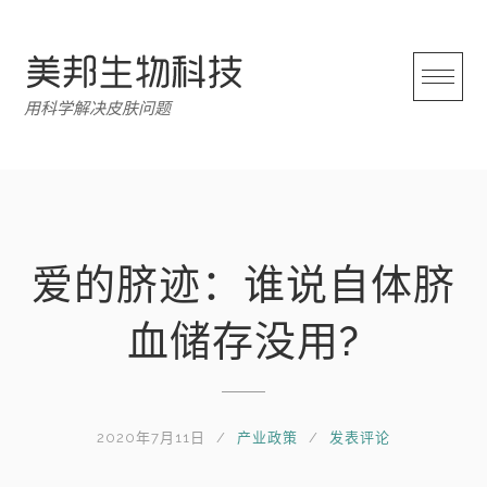
跳
转
至
内
用科学解决皮肤问题
容
爱的脐迹：谁说自体脐
血储存没用?
2020年7月11日
产业政策
发表评论