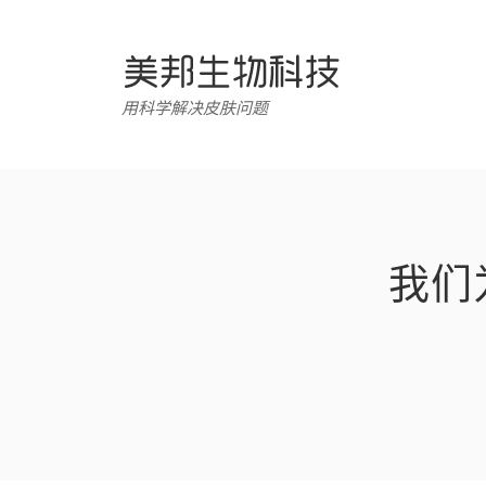
跳
转
至
内
用科学解决皮肤问题
容
我们