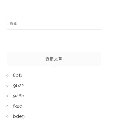
Search
for:
近期文章
8bf1
9b22
926b
f32d
bde9