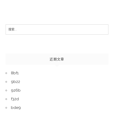
Search
for:
近期文章
8bf1
9b22
926b
f32d
bde9