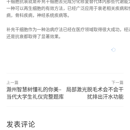
干细胞抗衰就是补充干细胞去完成分化修复替代体内那些代谢能
一种可以再生细胞的有效方法，
已经广泛应用于衰老相关疾病和
病，骨科疾病，神经系统疾病等。
补充干细胞作为一种治病疗法已经在医疗领域取得很大成功，经
还是抗衰都取得了显著效果。
文
上一篇
下一篇
章
滁州智慧树懂礼的你美–
局部激光脱毛术会不会干
当代大学生礼仪完整题库
扰排出汗水功能
导
航
发表评论