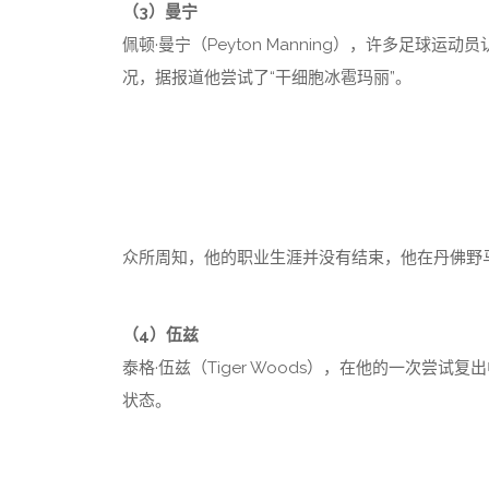
（3）曼宁
佩顿·曼宁（Peyton Manning），许多足
况，据报道他尝试了“干细胞冰雹玛丽”。
众所周知，他的职业生涯并没有结束，他在丹佛野
（4）伍兹
泰格·伍兹（Tiger Woods），在他的一次尝
状态。