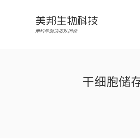
跳
转
至
内
用科学解决皮肤问题
容
干细胞储