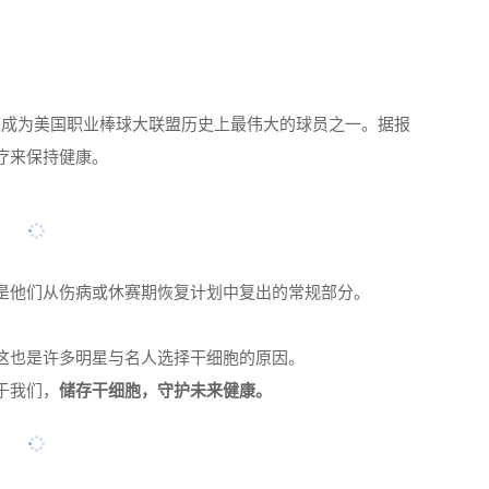
），曾一度成为美国职业棒球大联盟历史上最伟大的球员之一。据报
疗来保持健康。
是他们从伤病或休赛期恢复计划中复出的常规部分。
这也是许多明星与名人选择干细胞的原因。
于我们，
储存干细胞，守护未来健康。