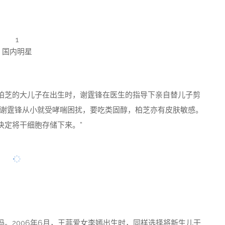
1
国内明星
柏芝的大儿子在出生时，谢霆锋在医生的指导下亲自替儿子剪
“谢霆锋从小就受哮喘困扰，要吃类固醇，柏芝亦有皮肤敏感。
决定将干细胞存储下来。”
。2006年6月，王菲爱女李嫣出生时，同样选择将新生儿干