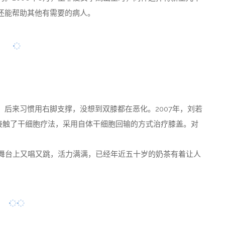
还能帮助其他有需要的病人。
后来习惯用右脚支撑，没想到双膝都在恶化。2007年，刘若
，她接触了干细胞疗法，采用自体干细胞回输的方式治疗膝盖。对
唱会的舞台上又唱又跳，活力满满，已经年近五十岁的奶茶有着让人