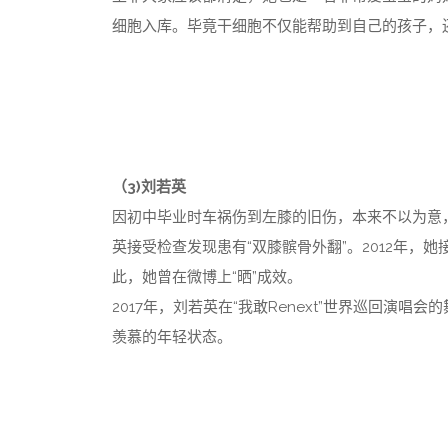
细胞入库。毕竟干细胞不仅能帮助到自己的孩子，
（3)刘若英
因初中毕业时车祸伤到左膝的旧伤，本来不以为意，
英接受检查发现患有“双膝髌骨外翻”。2012年
此，她曾在微博上“晒”成效。
2017年，刘若英在“我敢Renext”世界巡回演
羡慕的年轻状态。