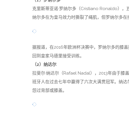
（1）罗纳尔多
克里斯蒂亚诺·罗纳尔多（Cristiano Ronal
纳尔多在为皇马效力时撕裂了绳肌，但罗纳尔多在
据报道，在2016年欧洲杯决赛中，罗纳尔多的膝
回到皇家马德里接受训练。
（2）纳达尔
拉斐尔·纳达尔（Rafael Nadal），2013
班牙人在过去七年中赢得了六次大满贯冠军。纳达
怨过背部或膝盖。