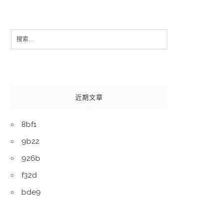
Search
for:
近期文章
8bf1
9b22
926b
f32d
bde9