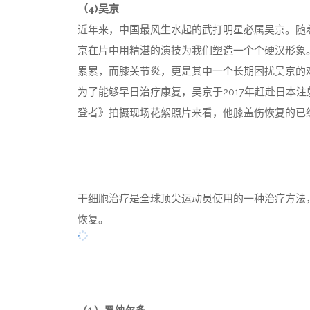
（4)吴京
近年来，中国最风生水起的武打明星必属吴京。随
京在片中用精湛的演技为我们塑造一个个硬汉形象
累累，而膝关节炎，更是其中一个长期困扰吴京的
为了能够早日治疗康复，吴京于2017年赶赴日本
登者》拍摄现场花絮照片来看，他膝盖伤恢复的已
干细胞治疗是全球顶尖运动员使用的一种治疗方法
恢复。