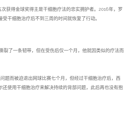
do），五次获得金球奖得主是干细胞疗法的忠实拥护者。2016年，罗
接受干细胞治疗后不到三周的时间就恢复了行动。
盖撕裂了一条韧带，但在受伤后仅一个月，他就因类似的疗法而
年由于膝盖问题而被迫退出网球比赛七个月，但经过干细胞治疗后，西
尔还使用干细胞治疗来解决持续的背部问题，此后再也没有抱