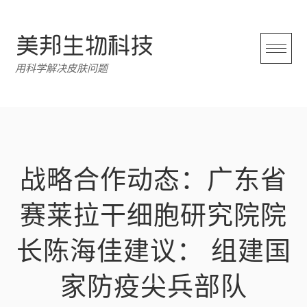
跳
转
至
内
用科学解决皮肤问题
容
战略合作动态：广东省
赛莱拉干细胞研究院院
长陈海佳建议： 组建国
家防疫尖兵部队